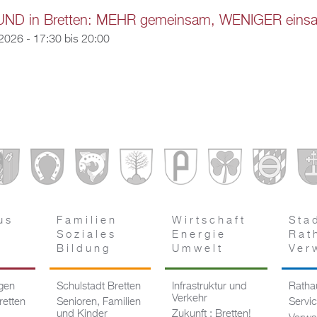
ND in Bretten: MEHR gemeinsam, WENIGER eins
2026 -
17:30
bis
20:00
us
Familien
Wirtschaft
Sta
Soziales
Energie
Rat
Bildung
Umwelt
Ver
ngen
Schulstadt Bretten
Infrastruktur und
Rathau
Verkehr
retten
Senioren, Familien
Servi
und Kinder
Zukunft : Bretten!