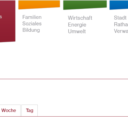
Direkt
zum
Inhalt
ltur
Familien Soziales
Wirtschaft Energie
Stadt Rat
Bildung
Umwelt
Verwaltun
Woche
Tag
(aktiver Reiter)