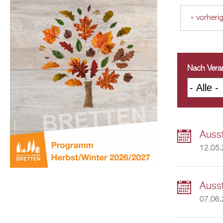
« vorheri
Nach Veran
Ausst
12.05
Ausst
07.06.