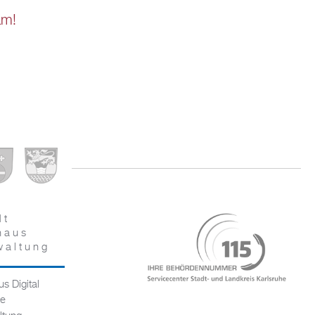
am!
dt
haus
waltung
s Digital
ce