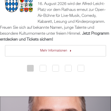
2026. Rund 420 Kurse warten auf Ihren Besuch,
16. August 2026 wird der Alfred-Leicht-
Fragen und Antworten (FAQ) zum Rechtsanspruch
gedruckten Ausgabe gibt es das Amtsblatt auch
Geschichte gibt es unter
www.erlebe-bretten.de
.
egal ob online oder in Präsenz. Und es werden
auf Ganztagsbetreuung für Kinder im
online
zum Durchlesen.
Platz vor dem Rathaus erneut zur Open-
immer mehr - schauen Sie gerne immer mal
Grundschulalter zusammengestellt.
wieder rein. Den übersichtlichen Blätterkatalog
Air-Bühne für Live-Musik, Comedy,
können Sie
hier
aufrufen, das gedruckte
Mehr Informationen
Kabarett, Lesung und Kinderprogramm.
Mehr Informationen
Programmheft ist in der vhs-Geschäftsstelle erhältlich.
Freuen Sie sich auf bekannte Namen, junge Talente und
Mehr Informationen
besondere Kulturmomente unter freiem Himmel.
Jetzt Programm
Alle Informationen über die vhs finden Sie
entdecken und Tickets sichern!
auf:
https://www.bretten.de/familien-soziales-bildung/volkshochschule
Mehr Informationen
Mehr Informationen