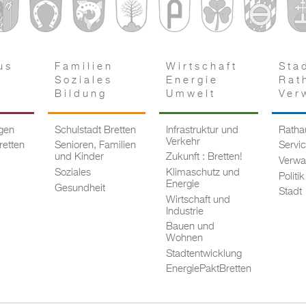
us
Familien
Wirtschaft
Sta
Soziales
Energie
Rat
Bildung
Umwelt
Ver
ngen
Schulstadt Bretten
Infrastruktur und
Rathau
Verkehr
retten
Senioren, Familien
Servi
und Kinder
Zukunft : Bretten!
Verwa
Soziales
Klimaschutz und
Politik
Energie
Gesundheit
Stadt
Wirtschaft und
Industrie
Bauen und
Wohnen
Stadtentwicklung
EnergiePaktBretten