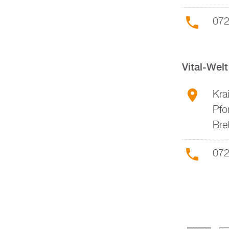
072
Vital-Wel
Kra
Pfo
Bre
072