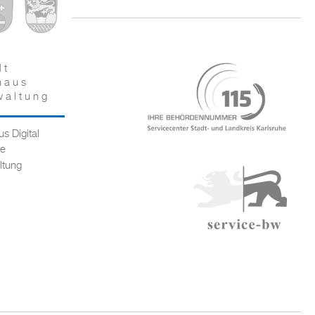
dt
haus
waltung
s Digital
ce
ltung