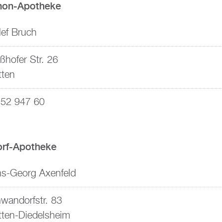
hon-Apotheke
lef Bruch
ßhofer Str. 26
tten
52 947 60
rf-Apotheke
s-Georg Axenfeld
wandorfstr. 83
tten-Diedelsheim