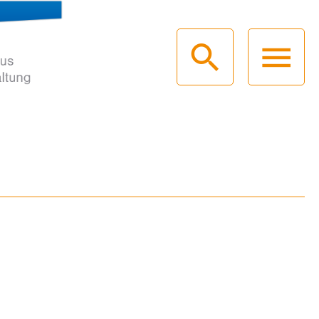
haus
g