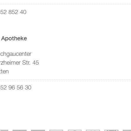
52 852 40
t Apotheke
ichgaucenter
rzheimer Str. 45
tten
52 96 56 30