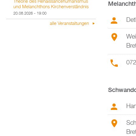
Theorie des Renaissancehumanismus
Melancht
und Melanchthons Kirchenverständnis
20.08.2026 - 19:00
Det
alle Veranstaltungen
Wei
Bre
072
Schwando
Han
Sch
Bre