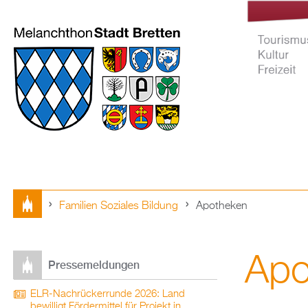
Familien Soziales Bildung
Apotheken
Tourismus Ku
Sie
Freizeit
Apo
sind
Pressemeldungen
hier
ELR-Nachrückerrunde 2026: Land
bewilligt Fördermittel für Projekt in