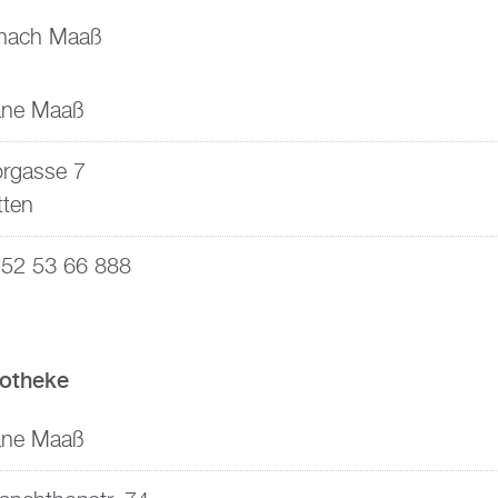
nach Maaß
ane Maaß
rgasse 7
tten
52 53 66 888
potheke
ane Maaß