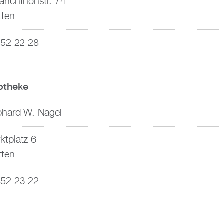
anchthonstr. 74
tten
52 22 28
otheke
hard W. Nagel
ktplatz 6
tten
52 23 22