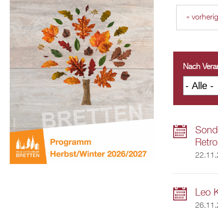
« vorheri
Nach Veran
Sonde
Retro
22.11
Leo 
26.11