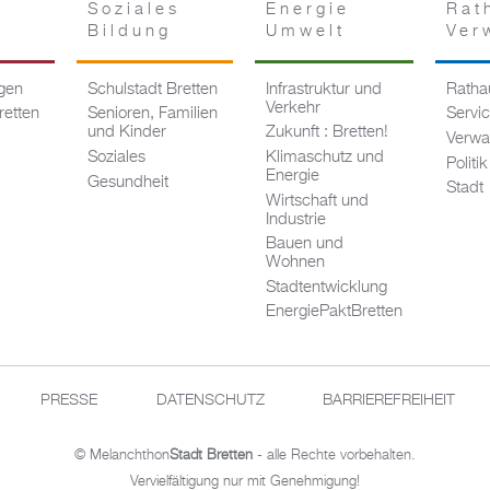
Soziales
Energie
Rat
Bildung
Umwelt
Ver
ngen
Schulstadt Bretten
Infrastruktur und
Rathau
Verkehr
retten
Senioren, Familien
Servi
und Kinder
Zukunft : Bretten!
Verwa
Soziales
Klimaschutz und
Politik
Energie
Gesundheit
Stadt
Wirtschaft und
Industrie
Bauen und
Wohnen
Stadtentwicklung
EnergiePaktBretten
PRESSE
DATENSCHUTZ
BARRIEREFREIHEIT
© Melanchthon
Stadt Bretten
- alle Rechte vorbehalten.
Vervielfältigung nur mit Genehmigung!