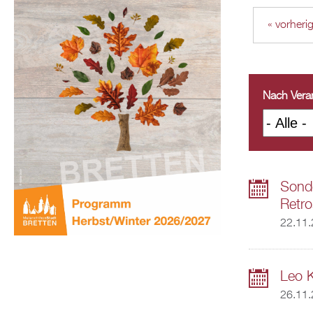
« vorheri
Nach Veran
Sonde
Retro
22.11
Leo 
26.11