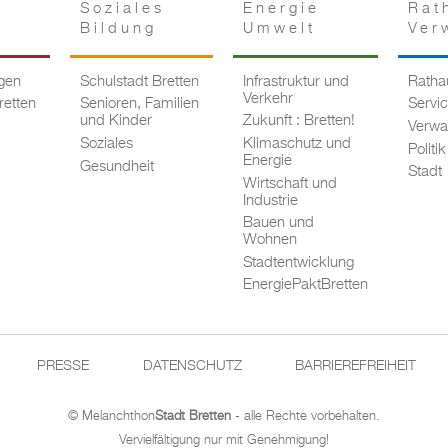
Soziales
Energie
Rat
Bildung
Umwelt
Ver
ngen
Schulstadt Bretten
Infrastruktur und
Rathau
Verkehr
retten
Senioren, Familien
Servi
und Kinder
Zukunft : Bretten!
Verwa
Soziales
Klimaschutz und
Politik
Energie
Gesundheit
Stadt
Wirtschaft und
Industrie
Bauen und
Wohnen
Stadtentwicklung
EnergiePaktBretten
PRESSE
DATENSCHUTZ
BARRIEREFREIHEIT
© Melanchthon
Stadt Bretten
- alle Rechte vorbehalten.
Vervielfältigung nur mit Genehmigung!