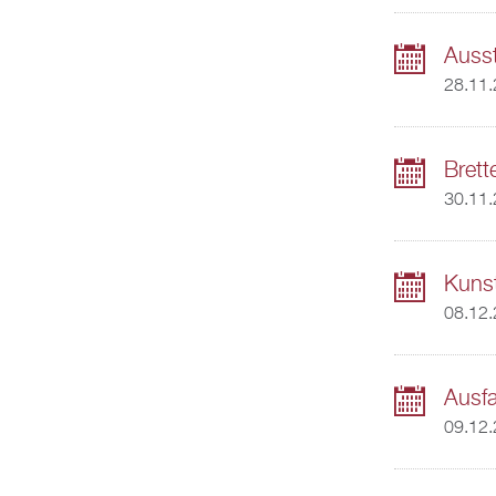
Ausst
28.11.
Bret
30.11
Kuns
08.12
Ausfa
09.12.