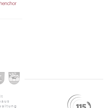
chenchor
dt
haus
waltung