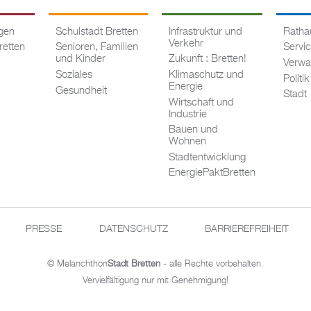
ngen
Schulstadt Bretten
Infrastruktur und
Rathau
Verkehr
retten
Senioren, Familien
Servi
und Kinder
Zukunft : Bretten!
Verwa
Soziales
Klimaschutz und
Politik
Energie
Gesundheit
Stadt
Wirtschaft und
Industrie
Bauen und
Wohnen
Stadtentwicklung
EnergiePaktBretten
PRESSE
DATENSCHUTZ
BARRIEREFREIHEIT
© Melanchthon
Stadt Bretten
- alle Rechte vorbehalten.
Vervielfältigung nur mit Genehmigung!