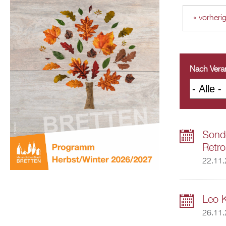
« vorheri
Nach Veran
Sonde
Retro
22.11
Leo 
26.11