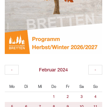
Februar 2024
«
»
Mo
Di
Mi
Do
Fr
Sa
So
1
2
3
4