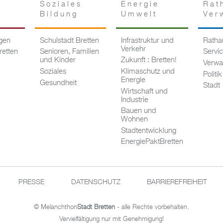
Soziales
Energie
Rat
Bildung
Umwelt
Ver
ngen
Schulstadt Bretten
Infrastruktur und
Rathau
Verkehr
retten
Senioren, Familien
Servi
und Kinder
Zukunft : Bretten!
Verwa
Soziales
Klimaschutz und
Politik
Energie
Gesundheit
Stadt
Wirtschaft und
Industrie
Bauen und
Wohnen
Stadtentwicklung
EnergiePaktBretten
PRESSE
DATENSCHUTZ
BARRIEREFREIHEIT
© Melanchthon
Stadt Bretten
- alle Rechte vorbehalten.
Vervielfältigung nur mit Genehmigung!