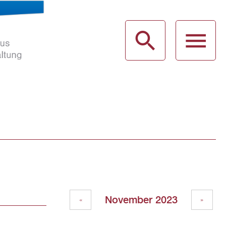
haus
g
November 2023
«
»