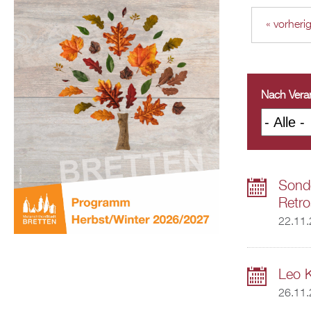
« vorheri
Nach Veran
Sonde
Retro
22.11
Leo 
26.11