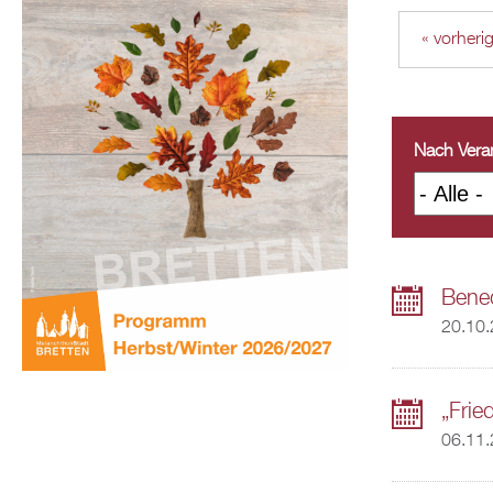
« vorheri
Nach Veran
Bened
20.10
„Frie
06.11