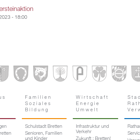
ersteinaktion
2023 - 18:00
us
Familien
Wirtschaft
Sta
Soziales
Energie
Rat
Bildung
Umwelt
Ver
ngen
Schulstadt Bretten
Infrastruktur und
Rathau
Verkehr
retten
Senioren, Familien
Servi
und Kinder
Zukunft : Bretten!