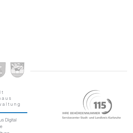
dt
haus
waltung
s Digital
ce