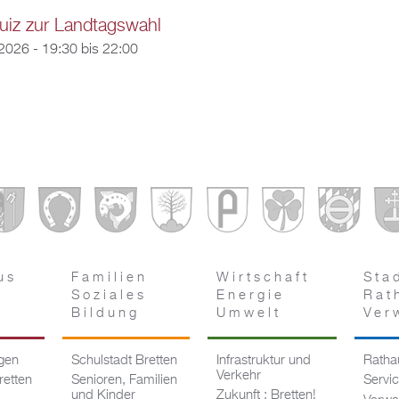
uiz zur Landtagswahl
2026 -
19:30
bis
22:00
us
Familien
Wirtschaft
Sta
Soziales
Energie
Rat
Bildung
Umwelt
Ver
ngen
Schulstadt Bretten
Infrastruktur und
Rathau
Verkehr
retten
Senioren, Familien
Servi
und Kinder
Zukunft : Bretten!