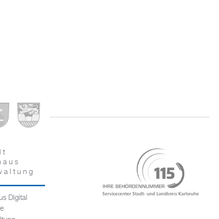
dt
haus
waltung
s Digital
ce