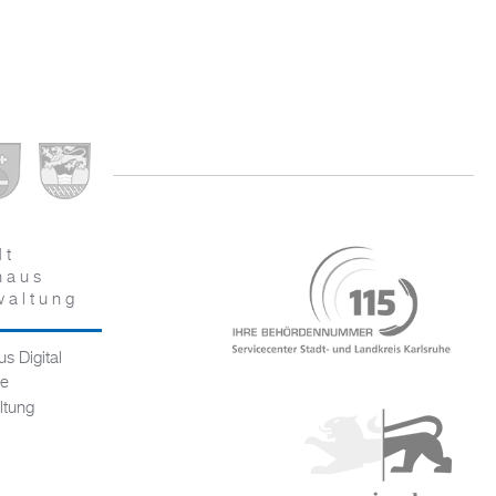
dt
haus
waltung
s Digital
ce
ltung