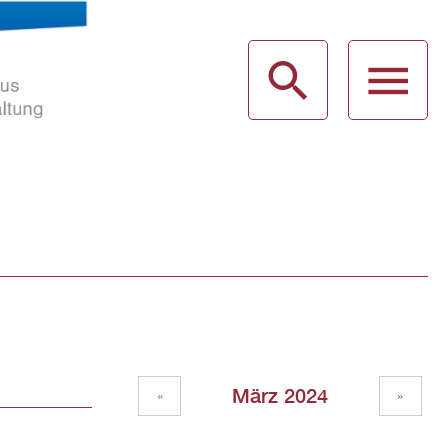
haus
g
März 2024
«
»