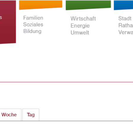
Direkt
zum
Inhalt
ltur
Familien Soziales
Wirtschaft Energie
Stadt Rat
Bildung
Umwelt
Verwaltun
Woche
Tag
(aktiver Reiter)