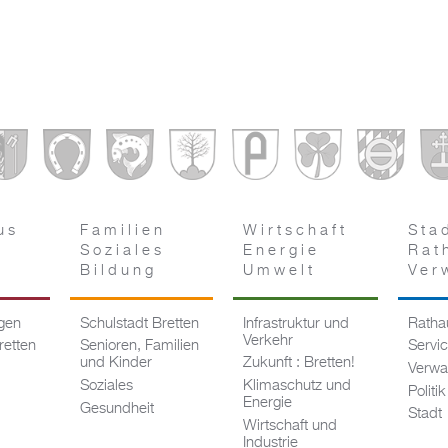
us
Familien
Wirtschaft
Sta
Soziales
Energie
Rat
Bildung
Umwelt
Ver
ngen
Schulstadt Bretten
Infrastruktur und
Rathau
Verkehr
retten
Senioren, Familien
Servi
und Kinder
Zukunft : Bretten!
Verwa
Soziales
Klimaschutz und
Politik
Energie
Gesundheit
Stadt
Wirtschaft und
Industrie