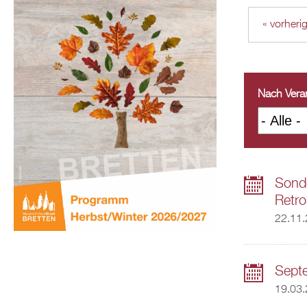
« vorheri
Nach Veran
Sonde
Retro
22.11
Septe
19.03.