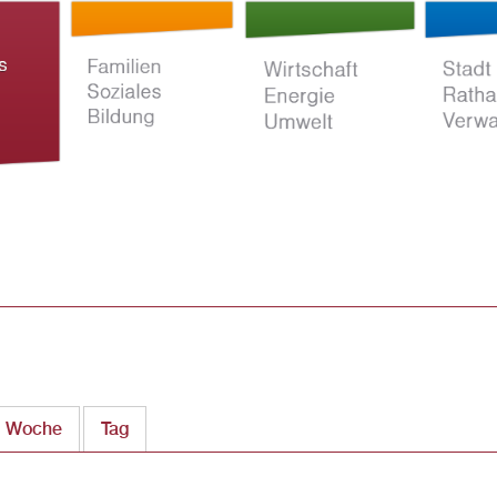
Direkt
zum
Inhalt
ltur
Familien Soziales
Wirtschaft Energie
Stadt Rat
Bildung
Umwelt
Verwaltun
Woche
Tag
(aktiver Reiter)