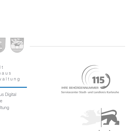
dt
haus
waltung
s Digital
ce
ltung