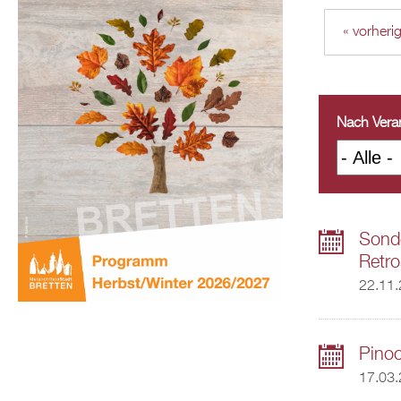
« vorheri
Nach Veran
Sonde
Retro
22.11
Pinoc
17.03.