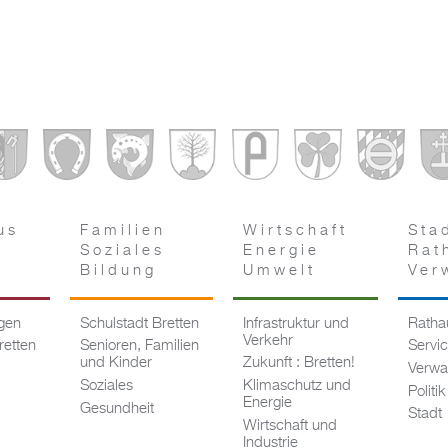
us
Familien
Wirtschaft
Sta
Soziales
Energie
Rat
Bildung
Umwelt
Ver
ngen
Schulstadt Bretten
Infrastruktur und
Rathau
Verkehr
retten
Senioren, Familien
Servi
und Kinder
Zukunft : Bretten!
Verwa
Soziales
Klimaschutz und
Politik
Energie
Gesundheit
Stadt
Wirtschaft und
Industrie