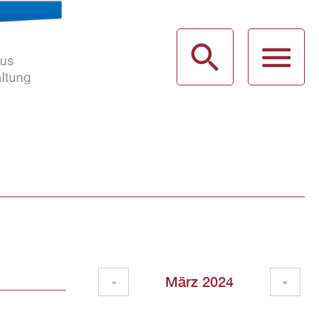
haus
g
März 2024
«
»