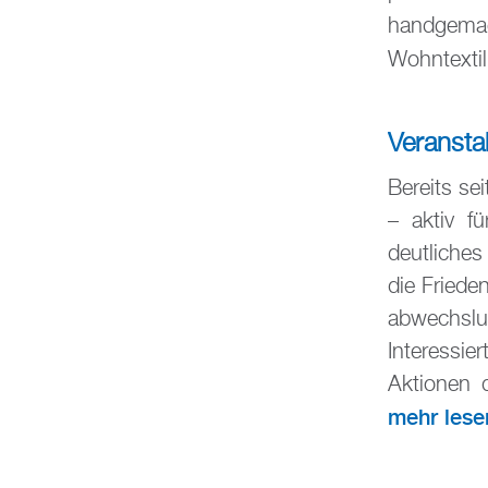
handgema
Wohntextil
Veransta
Bereits se
– aktiv f
deutliche
die Friede
abwechsl
Interessi
Aktionen 
mehr lese