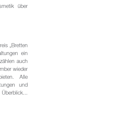
metik über
reis „Bretten
altungen ein
 zählen auch
ember wieder
ieten. Alle
ltungen und
Überblick...