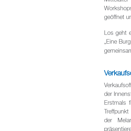
Workshops
geöffnet un
Los geht 
„Eine Burg
gemeinsam
Verkaufs
Verkaufso
der Innens
Erstmals 
Treffpunkt
der Mela
präsentie