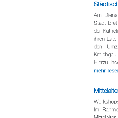
Städtisc
Am Dienst
Stadt Bret
der Kathol
ihren Late
den Umzu
Kraichga
Hierzu lad
mehr lese
Mittelal
Workshops 
Im Rahme
Mittelalt