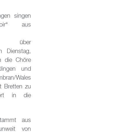
ngen singen
oir“ aus
ken über
m Dienstag,
n die Chöre
lingen und
mbran/Wales
t Bretten zu
zert in die
stammt aus
unweit von