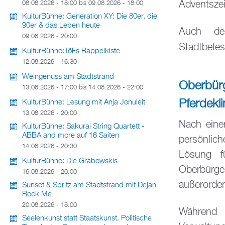
Adventsze
08.08.2026 - 18:00
bis
09.08.2026 - 18:00
KulturBühne: Generation XY: Die 80er, die
90er & das Leben heute
Auch der
09.08.2026 - 20:00
Stadtbefe
KulturBühne:TöFs Rappelkiste
12.08.2026 - 16:30
Weingenuss am Stadtstrand
Oberbürg
13.08.2026 - 17:00
bis
14.08.2026 - 22:00
Pferdekli
KulturBühne: Lesung mit Anja Jonuleit
13.08.2026 - 20:00
Nach eine
KulturBühne: Sakurai String Quartett -
ABBA and more auf 16 Saiten
persönlic
14.08.2026 - 20:30
Lösung fü
KulturBühne: Die Grabowskis
Oberbürg
16.08.2026 - 20:00
außerordent
Sunset & Spritz am Stadtstrand mit Dejan
Rock Me
20.08.2026 - 18:00
Während i
Seelenkunst statt Staatskunst. Politische