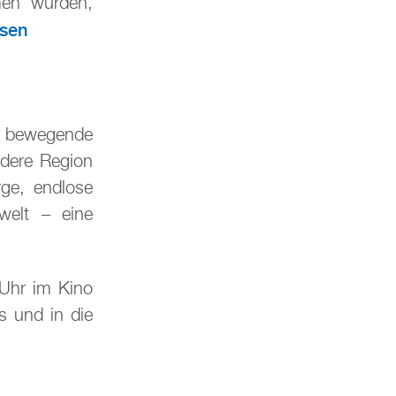
men wurden,
esen
bewegende
dere Region
rge, endlose
welt – eine
 Uhr im Kino
s und in die