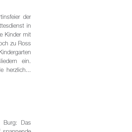
insfeier der
tesdienst in
e Kinder mit
hoch zu Ross
indergarten
iedern ein.
 herzlich...
– Burg: Das
of spannende