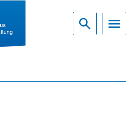
haus
g