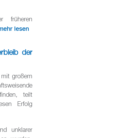
r früheren
mehr lesen
rbleib der
d mit großem
ftsweisende
nden, teilt
esen Erfolg
nd unklarer