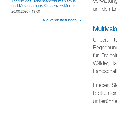
Verwaltun
Theorie des Renaissancehumanismus
und Melanchthons Kirchenverständnis
um den Erh
20.08.2026 - 19:00
alle Veranstaltungen
Multivisi
Unberüh
Begegnung
für Freihe
Wälder, t
Landschaft
Erleben S
Bretten e
unberührte