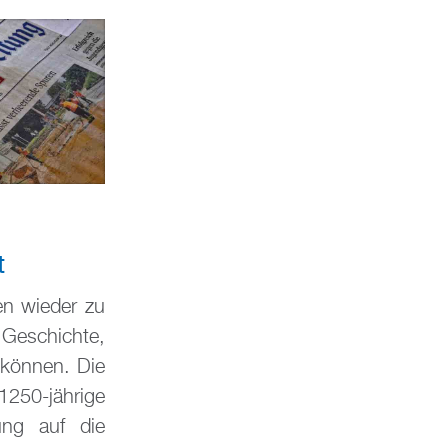
t
en wieder zu
e Geschichte,
 können. Die
250-jährige
ung auf die