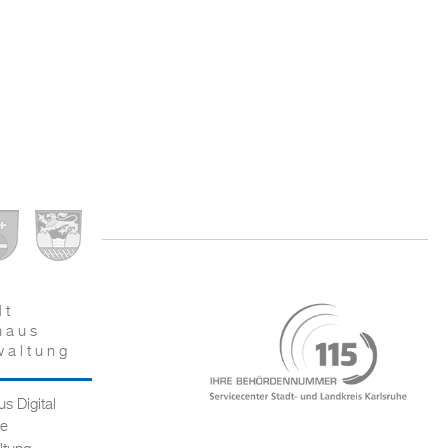
dt
haus
waltung
s Digital
ce