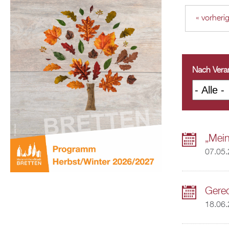
« vorheri
Nach Veran
„Mein
07.05
Gerec
18.06