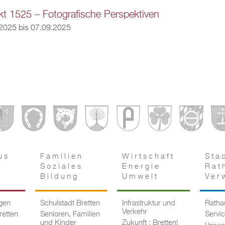
kt 1525 – Fotografische Perspektiven
.2025
bis
07.09.2025
us
Familien
Wirtschaft
Sta
Soziales
Energie
Rat
Bildung
Umwelt
Ver
ngen
Schulstadt Bretten
Infrastruktur und
Rathau
Verkehr
retten
Senioren, Familien
Servi
und Kinder
Zukunft : Bretten!