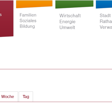
Direkt
zum
Inhalt
ltur
Familien Soziales
Wirtschaft Energie
Stadt Rat
Bildung
Umwelt
Verwaltun
Woche
Tag
(aktiver Reiter)