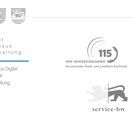
dt
haus
waltung
s Digital
ce
ltung