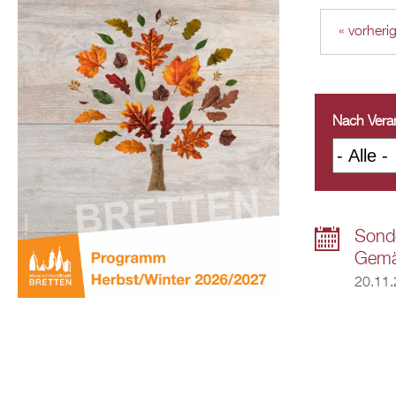
« vorheri
Nach Veran
Sonde
Gemäl
20.11.