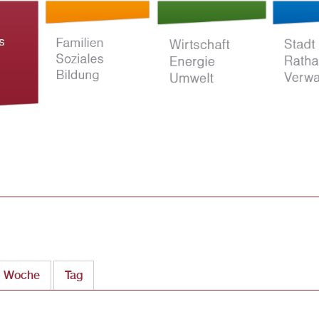
Direkt
zum
Inhalt
ltur
Familien Soziales
Wirtschaft Energie
Stadt Rat
Bildung
Umwelt
Verwaltun
Woche
Tag
(aktiver Reiter)