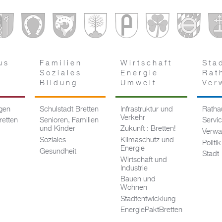
us
Familien
Wirtschaft
Sta
Soziales
Energie
Rat
Bildung
Umwelt
Ver
ngen
Schulstadt Bretten
Infrastruktur und
Rathau
Verkehr
retten
Senioren, Familien
Servi
und Kinder
Zukunft : Bretten!
Verwa
Soziales
Klimaschutz und
Politik
Energie
Gesundheit
Stadt
Wirtschaft und
Industrie
Bauen und
Wohnen
Stadtentwicklung
EnergiePaktBretten