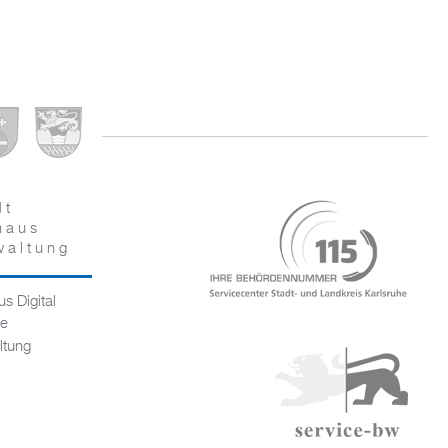
dt
haus
waltung
s Digital
ce
ltung