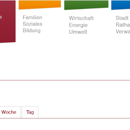
Direkt
zum
Inhalt
ltur
Familien Soziales
Wirtschaft Energie
Stadt Rat
Bildung
Umwelt
Verwaltun
Woche
Tag
(aktiver Reiter)