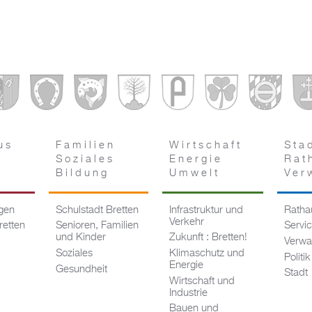
us
Familien
Wirtschaft
Sta
Soziales
Energie
Rat
Bildung
Umwelt
Ver
ngen
Schulstadt Bretten
Infrastruktur und
Rathau
Verkehr
retten
Senioren, Familien
Servi
und Kinder
Zukunft : Bretten!
Verwa
Soziales
Klimaschutz und
Politik
Energie
Gesundheit
Stadt
Wirtschaft und
Industrie
Bauen und