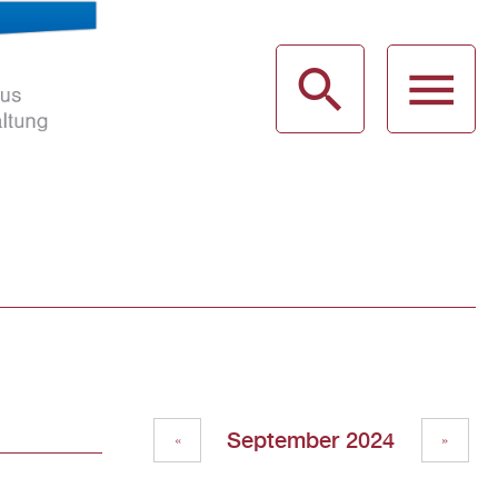
haus
g
September 2024
«
»