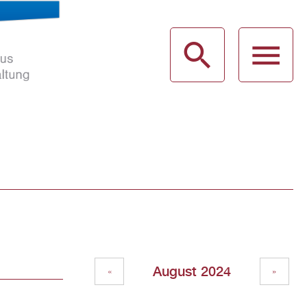
haus
g
August 2024
«
»