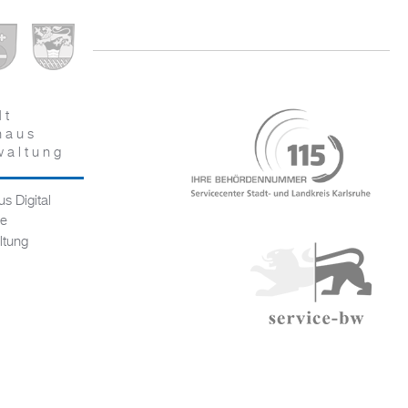
dt
haus
waltung
s Digital
ce
ltung