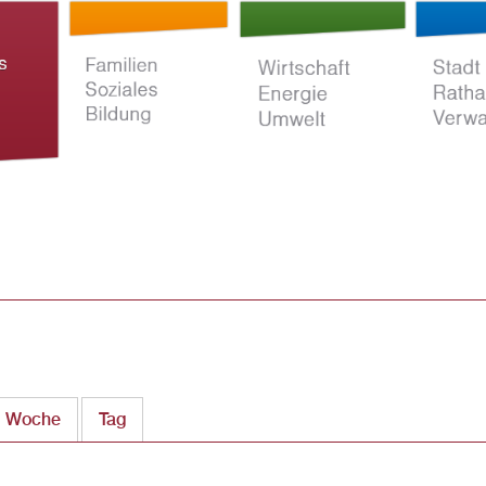
Direkt
zum
Inhalt
ltur
Familien Soziales
Wirtschaft Energie
Stadt Rat
Bildung
Umwelt
Verwaltun
Woche
Tag
(aktiver Reiter)