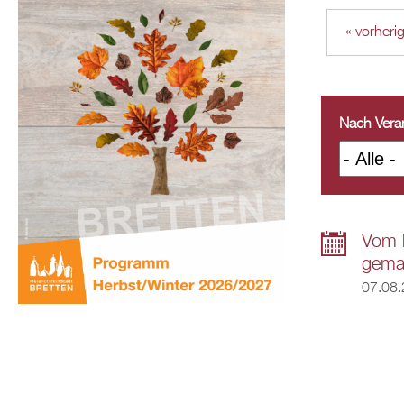
« vorheri
Nach Veran
Vom k
gema
07.08.