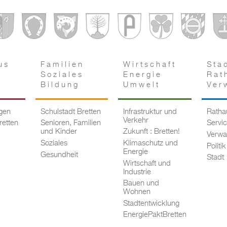
us
Familien
Wirtschaft
Sta
Soziales
Energie
Rat
Bildung
Umwelt
Ver
ngen
Schulstadt Bretten
Infrastruktur und
Rathau
Verkehr
retten
Senioren, Familien
Servi
und Kinder
Zukunft : Bretten!
Verwa
Soziales
Klimaschutz und
Politik
Energie
Gesundheit
Stadt
Wirtschaft und
Industrie
Bauen und
Wohnen
Stadtentwicklung
EnergiePaktBretten