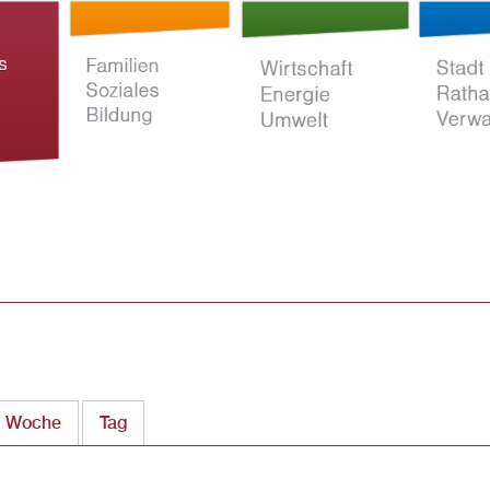
Direkt
zum
Inhalt
ltur
Familien Soziales
Wirtschaft Energie
Stadt Rat
Bildung
Umwelt
Verwaltun
Woche
Tag
(aktiver Reiter)