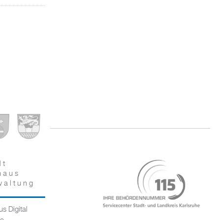
dt
haus
waltung
s Digital