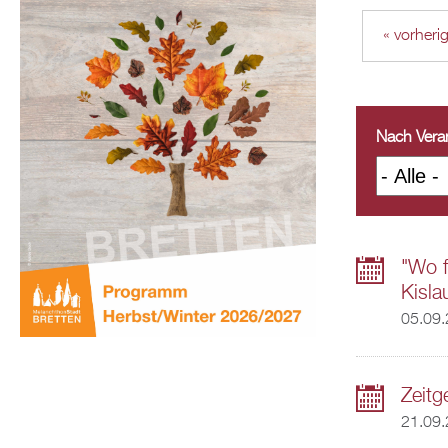
« vorheri
Nach Veran
"Wo 
Kisla
05.09
Zeitg
21.09.