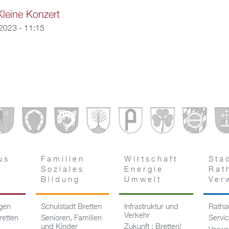
leine Konzert
2023 - 11:15
us
Familien
Wirtschaft
Sta
Soziales
Energie
Rat
Bildung
Umwelt
Ver
ngen
Schulstadt Bretten
Infrastruktur und
Rathau
Verkehr
retten
Senioren, Familien
Servi
und Kinder
Zukunft : Bretten!