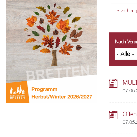
« vorheri
Nach Veran
MULT
07.05.
Öffe
07.05.