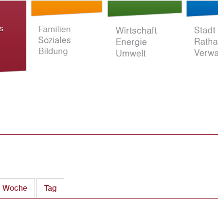
Direkt
zum
Inhalt
ltur
Familien Soziales
Wirtschaft Energie
Stadt Rat
Bildung
Umwelt
Verwaltun
Woche
Tag
(aktiver Reiter)