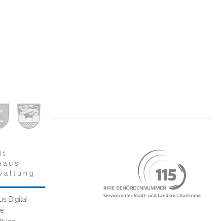
dt
haus
waltung
s Digital
ce