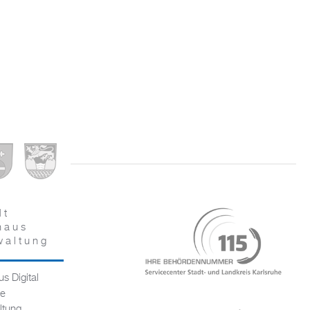
dt
haus
waltung
s Digital
ce
ltung