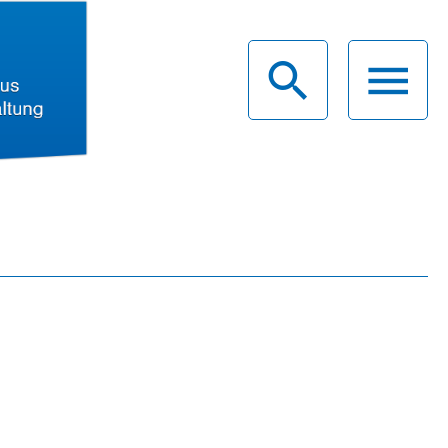
haus
g