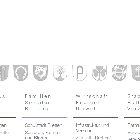
us
Familien
Wirtschaft
Sta
Soziales
Energie
Rat
Bildung
Umwelt
Ver
ngen
Schulstadt Bretten
Infrastruktur und
Rathau
Verkehr
retten
Senioren, Familien
Servi
und Kinder
Zukunft : Bretten!
Verwa