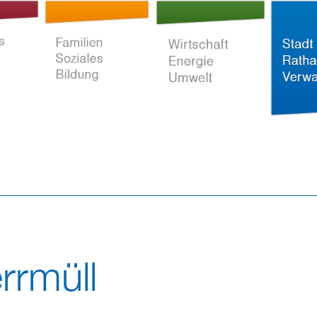
Direkt
zum
Inhalt
ltur
Familien Soziales
Wirtschaft Energie
Stadt Rat
Bildung
Umwelt
Verwaltun
rrmüll