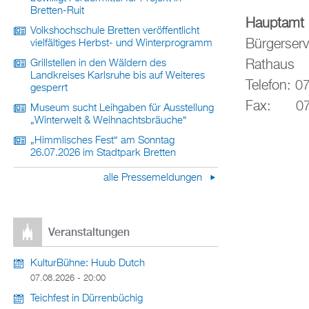
Bretten-Ruit
Hauptamt
Volkshochschule Bretten veröffentlicht
Bürgerserv
vielfältiges Herbst- und Winterprogramm
Rathaus
Grillstellen in den Wäldern des
Landkreises Karlsruhe bis auf Weiteres
Telefon: 0
gesperrt
Fax: 072
Museum sucht Leihgaben für Ausstellung
„Winterwelt & Weihnachtsbräuche“
„Himmlisches Fest“ am Sonntag
26.07.2026 im Stadtpark Bretten
alle Pressemeldungen
Veranstaltungen
KulturBühne: Huub Dutch
07.08.2026 - 20:00
Teichfest in Dürrenbüchig