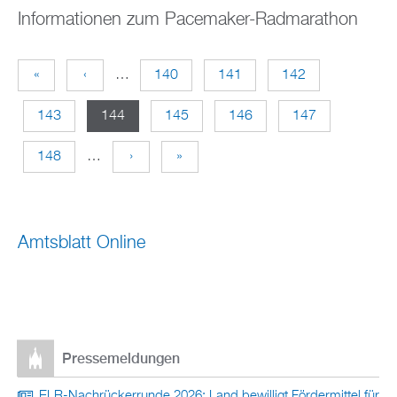
Informationen zum Pacemaker-Radmarathon
«
‹
…
140
141
142
S
143
144
145
146
147
e
148
…
›
»
i
t
Amtsblatt Online
e
n
Pressemeldungen
ELR-Nachrückerrunde 2026: Land bewilligt Fördermittel für