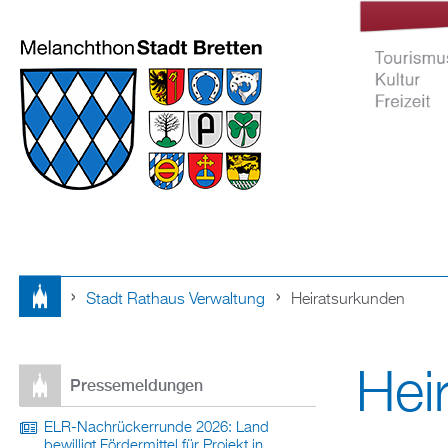
Stadt Rathaus Verwaltung
Heiratsurkunden
Tourismus Ku
Sie
Freizeit
Hei
sind
Pressemeldungen
hier
ELR-Nachrückerrunde 2026: Land
bewilligt Fördermittel für Projekt in