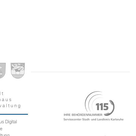
dt
haus
waltung
s Digital
ce
ltung