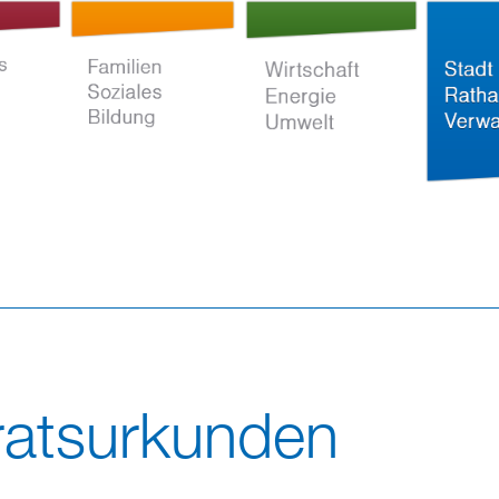
Direkt
zum
Inhalt
ltur
Familien Soziales
Wirtschaft Energie
Stadt Rat
Bildung
Umwelt
Verwaltun
ratsurkunden