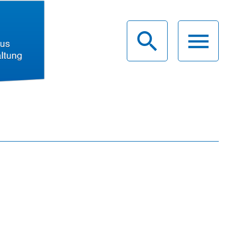
haus
g