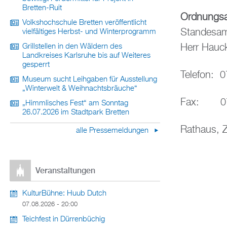
Bretten-Ruit
Ordnungs
Volkshochschule Bretten veröffentlicht
Standesa
vielfältiges Herbst- und Winterprogramm
Herr Hauc
Grillstellen in den Wäldern des
Landkreises Karlsruhe bis auf Weiteres
gesperrt
Telefon: 0
Museum sucht Leihgaben für Ausstellung
„Winterwelt & Weihnachtsbräuche“
Fax: 072
„Himmlisches Fest“ am Sonntag
26.07.2026 im Stadtpark Bretten
Rathaus, 
alle Pressemeldungen
Veranstaltungen
KulturBühne: Huub Dutch
07.08.2026 - 20:00
Teichfest in Dürrenbüchig