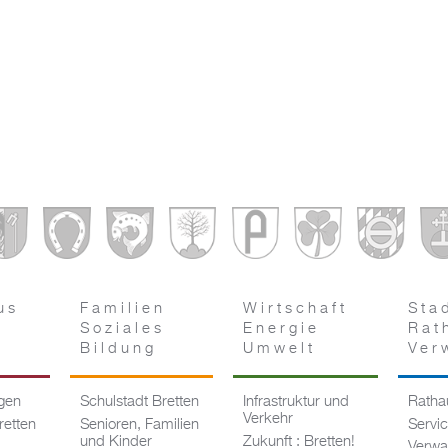
us
Familien
Wirtschaft
Sta
Soziales
Energie
Rat
Bildung
Umwelt
Ver
ngen
Schulstadt Bretten
Infrastruktur und
Rathau
Verkehr
retten
Senioren, Familien
Servi
und Kinder
Zukunft : Bretten!
Verwa