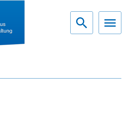
haus
g