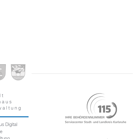
dt
haus
waltung
s Digital
ce
ltung