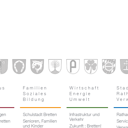
us
Familien
Wirtschaft
Sta
Soziales
Energie
Rat
Bildung
Umwelt
Ver
ngen
Schulstadt Bretten
Infrastruktur und
Rathau
Verkehr
retten
Senioren, Familien
Servi
und Kinder
Zukunft : Bretten!
Verwa