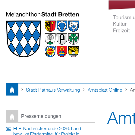
Stadt Rathaus Verwaltung
Amtsblatt Online
Am
Tourismus Ku
Sie
Freizeit
Amt
sind
Pressemeldungen
hier
ELR-Nachrückerrunde 2026: Land
bewilligt Fördermittel für Projekt in