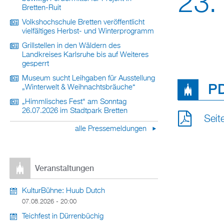
23.
Bretten-Ruit
Volkshochschule Bretten veröffentlicht
vielfältiges Herbst- und Winterprogramm
Grillstellen in den Wäldern des
Landkreises Karlsruhe bis auf Weiteres
gesperrt
Museum sucht Leihgaben für Ausstellung
PD
„Winterwelt & Weihnachtsbräuche“
„Himmlisches Fest“ am Sonntag
26.07.2026 im Stadtpark Bretten
Seit
alle Pressemeldungen
Veranstaltungen
KulturBühne: Huub Dutch
07.08.2026 - 20:00
Teichfest in Dürrenbüchig