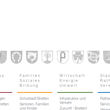
us
Familien
Wirtschaft
Sta
Soziales
Energie
Rat
Bildung
Umwelt
Ver
ngen
Schulstadt Bretten
Infrastruktur und
Rathau
Verkehr
retten
Senioren, Familien
Servi
und Kinder
Zukunft : Bretten!
Verwa