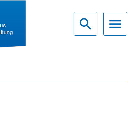
haus
g