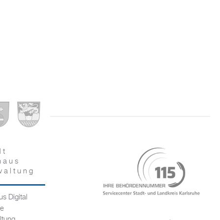
dt
haus
waltung
s Digital
ce
ltung