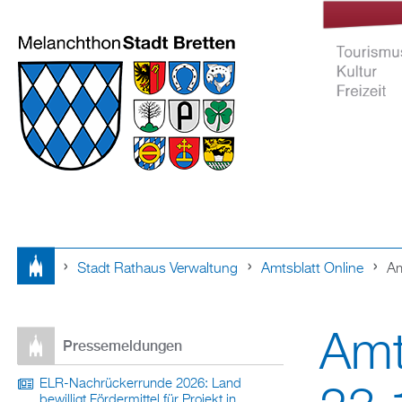
Stadt Rathaus Verwaltung
Amtsblatt Online
Am
Tourismus Ku
Sie
Freizeit
Amt
sind
Pressemeldungen
hier
ELR-Nachrückerrunde 2026: Land
bewilligt Fördermittel für Projekt in