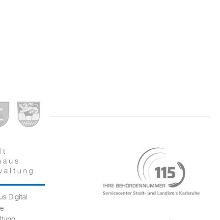
dt
haus
waltung
s Digital
ce
ltung