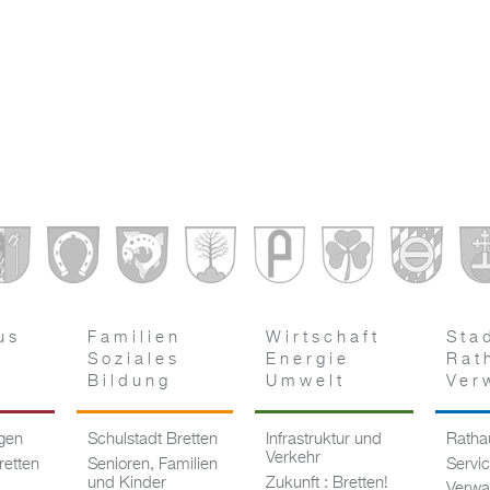
us
Familien
Wirtschaft
Sta
Soziales
Energie
Rat
Bildung
Umwelt
Ver
ngen
Schulstadt Bretten
Infrastruktur und
Rathau
Verkehr
retten
Senioren, Familien
Servi
und Kinder
Zukunft : Bretten!
Verwa