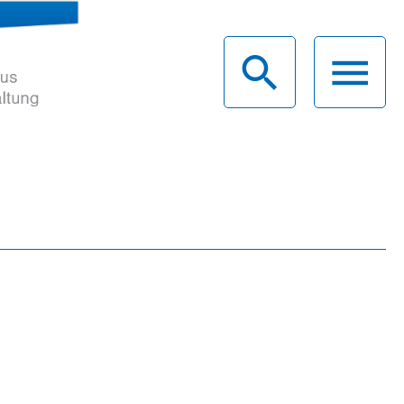
haus
g