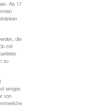
 ein. Ab 17
annten
etränken
werden, die
Ob mit
perfekte
n zu
t
st einiges
er von
ommerliche