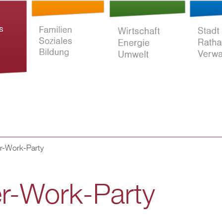
Direkt
zum
Inhalt
r-Work-Party
ltur
Familien Soziales
Wirtschaft Energie
Stadt Rat
Bildung
Umwelt
Verwaltun
er-Work-Party