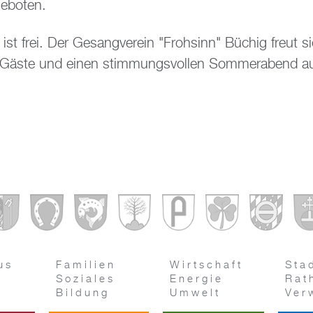
geboten.
t ist frei. Der Gesangverein "Frohsinn" Büchig freut s
e Gäste und einen stimmungsvollen Sommerabend a
us
Familien
Wirtschaft
Sta
Soziales
Energie
Rat
Bildung
Umwelt
Ver