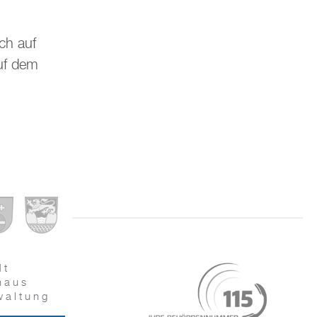
ich auf
uf dem
dt
haus
waltung