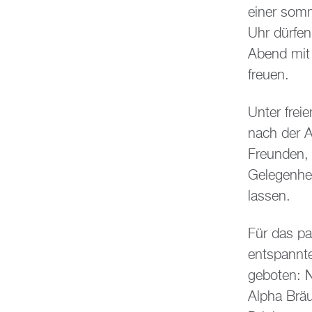
einer somm
Uhr dürfe
Abend mit 
freuen.
Unter frei
nach der 
Freunden, 
Gelegenhei
lassen.
Für das p
entspannte
geboten: 
Alpha Brä