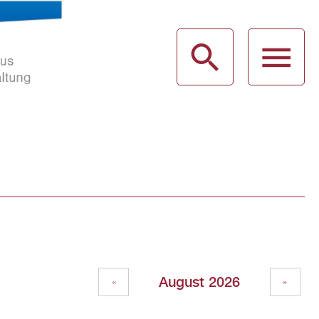
haus
g
August 2026
«
»