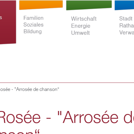
Direkt
zum
Inhalt
osée - "Arrosée de chanson“
ltur
Familien Soziales
Wirtschaft Energie
Stadt Rat
Bildung
Umwelt
Verwaltun
Rosée - "Arrosée d