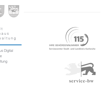
dt
haus
waltung
s Digital
ce
ltung