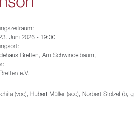
nson“
ungszeitraum:
23. Juni 2026 - 19:00
ungsort:
ndehaus Bretten, Am Schwindelbaum,
r:
Bretten e.V.
ita (voc), Hubert Müller (acc), Norbert Stölzel (b, gi