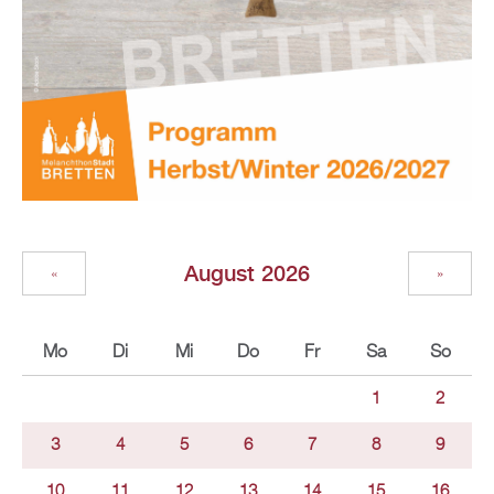
August 2026
«
»
Mo
Di
Mi
Do
Fr
Sa
So
1
2
3
4
5
6
7
8
9
10
11
12
13
14
15
16