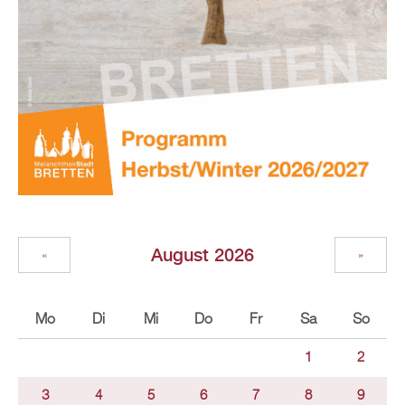
August 2026
«
»
Mo
Di
Mi
Do
Fr
Sa
So
1
2
3
4
5
6
7
8
9