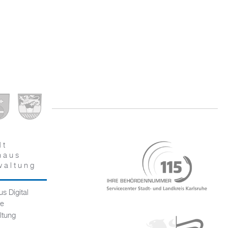
dt
haus
waltung
s Digital
ce
ltung