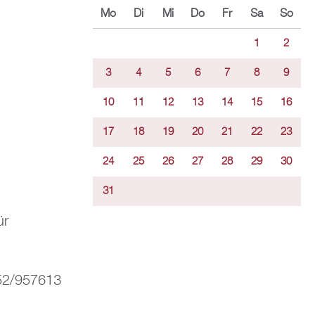
Mo
Di
Mi
Do
Fr
Sa
So
1
2
3
4
5
6
7
8
9
10
11
12
13
14
15
16
17
18
19
20
21
22
23
24
25
26
27
28
29
30
31
ür
252/957613