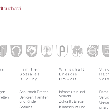
dtbücherei
us
Familien
Wirtschaft
Sta
Soziales
Energie
Rat
Bildung
Umwelt
Ver
ngen
Schulstadt Bretten
Infrastruktur und
Rathau
Verkehr
retten
Senioren, Familien
Servi
und Kinder
Zukunft : Bretten!
Verwa
Soziales
Klimaschutz und
Politik