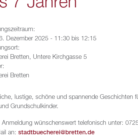
is 7 Jahren
ungszeitraum:
6. Dezember 2025 -
11:30
bis
12:15
ungsort:
rei Bretten, Untere Kirchgasse 5
r:
rei Bretten
iche, lustige, schöne und spannende Geschichten f
und Grundschulkinder.
. Anmeldung wünschenswert telefonisch unter: 07
stadtbuecherei@bretten.de
ail an: