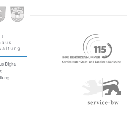
dt
haus
waltung
s Digital
ce
ltung