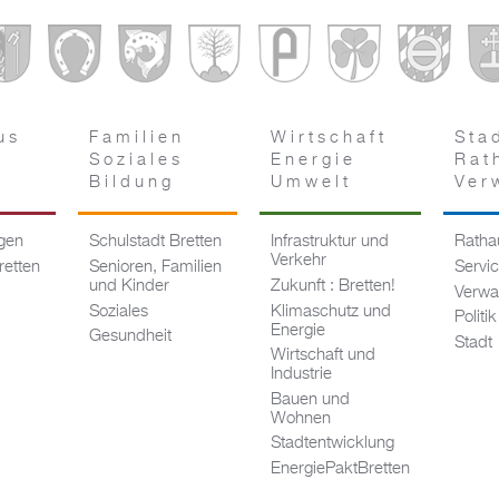
us
Familien
Wirtschaft
Sta
Soziales
Energie
Rat
Bildung
Umwelt
Ver
ngen
Schulstadt Bretten
Infrastruktur und
Rathau
Verkehr
retten
Senioren, Familien
Servi
und Kinder
Zukunft : Bretten!
Verwa
Soziales
Klimaschutz und
Politik
Energie
Gesundheit
Stadt
Wirtschaft und
Industrie
Bauen und
Wohnen
Stadtentwicklung
EnergiePaktBretten