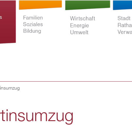
Direkt
zum
Inhalt
tinsumzug
ltur
Familien Soziales
Wirtschaft Energie
Stadt Rat
Bildung
Umwelt
Verwaltun
tinsumzug