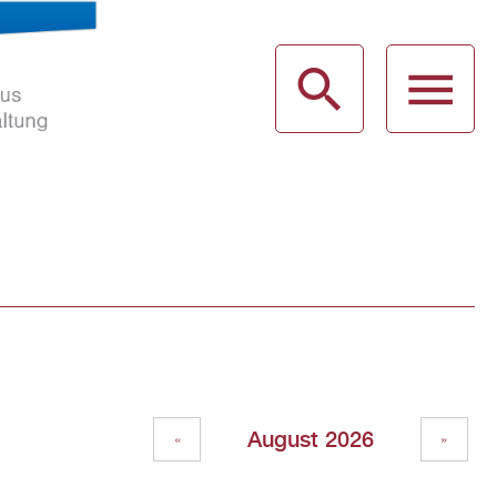
haus
g
August 2026
«
»