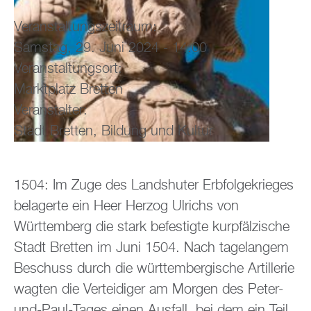
Veranstaltungszeitraum:
Samstag, 29. Juni 2024 - 14:00
Veranstaltungsort:
Marktplatz Bretten
Veranstalter:
Stadt Bretten, Bildung und Kultur
1504: Im Zuge des Landshuter Erbfolgekrieges
belagerte ein Heer Herzog Ulrichs von
Württemberg die stark befestigte kurpfälzische
Stadt Bretten im Juni 1504. Nach tagelangem
Beschuss durch die württembergische Artillerie
wagten die Verteidiger am Morgen des Peter-
und-Paul-Tages einen Ausfall, bei dem ein Teil