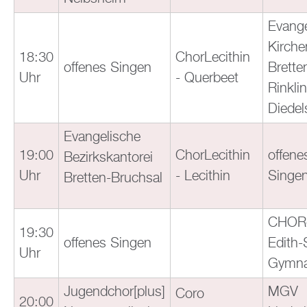
Evange
Kirche
18:30
ChorLecithin
offenes Singen
Brette
Uhr
- Querbeet
Rinkli
Diede
Evangelische
19:00
ChorLecithin
offene
Bezirkskantorei
Uhr
- Lecithin
Singe
Bretten-Bruchsal
CHORe
19:30
offenes Singen
Edith-
Uhr
Gymn
Jugendchor[plus]
MGV
Coro
20:00