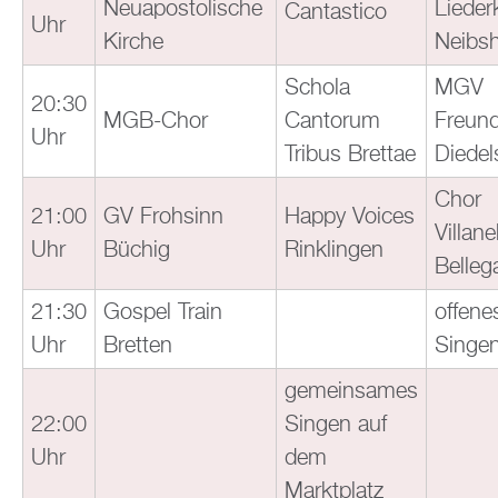
Neuapostolische
Lieder
Cantastico
Uhr
Kirche
Neibs
Schola
MGV
20:30
MGB-Chor
Cantorum
Freund
Uhr
Tribus Brettae
Diede
Chor
21:00
GV Frohsinn
Happy Voices
Villane
Uhr
Büchig
Rinklingen
Belleg
21:30
Gospel Train
offene
Uhr
Bretten
Singe
gemeinsames
22:00
Singen auf
Uhr
dem
Marktplatz