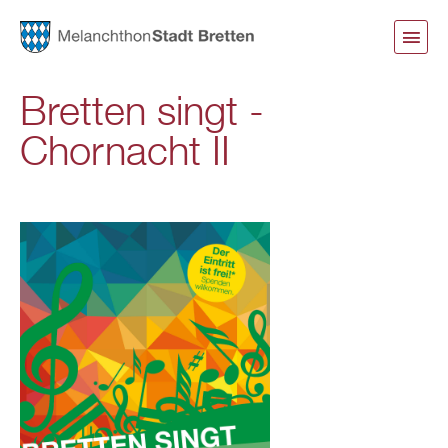
Direkt
zum
Inhalt
Bretten singt -
Chornacht II