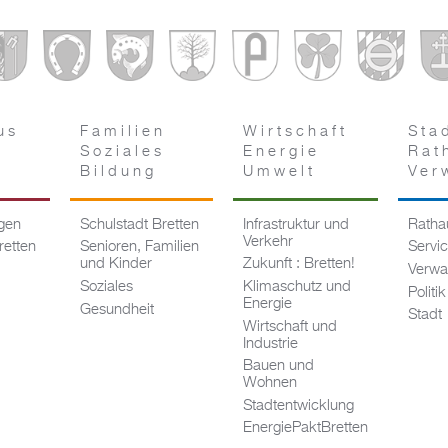
us
Familien
Wirtschaft
Sta
Soziales
Energie
Rat
Bildung
Umwelt
Ver
ngen
Schulstadt Bretten
Infrastruktur und
Rathau
Verkehr
retten
Senioren, Familien
Servi
und Kinder
Zukunft : Bretten!
Verwa
Soziales
Klimaschutz und
Politik
Energie
Gesundheit
Stadt
Wirtschaft und
Industrie
Bauen und
Wohnen
Stadtentwicklung
EnergiePaktBretten