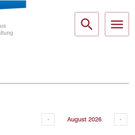
haus
g
August 2026
«
»