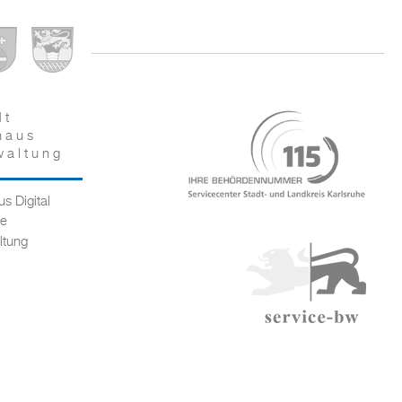
dt
haus
waltung
s Digital
ce
ltung