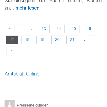
Standfestigkeit der Bäume dienen, wurden
mehr lesen
an...
«
‹
…
13
14
15
16
S
17
18
19
20
21
…
›
e
»
i
t
Amtsblatt Online
e
n
Pressemeldungen