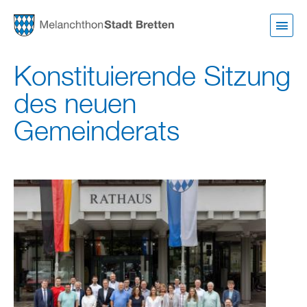
Direkt
zum
Inhalt
Konstituierende Sitzung
des neuen
Gemeinderats