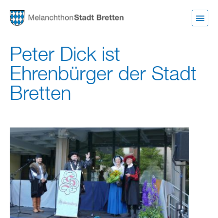
Direkt
zum
Inhalt
Peter Dick ist
Ehrenbürger der Stadt
Bretten