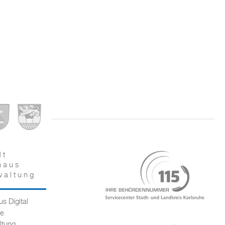
dt
haus
waltung
s Digital
ce
ltung