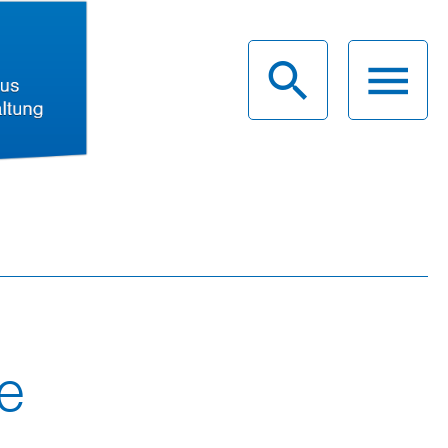
haus
g
e