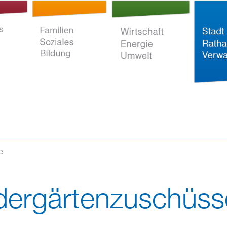
Direkt
zum
Inhalt
e
ltur
Familien Soziales
Wirtschaft Energie
Stadt Rat
Bildung
Umwelt
Verwaltun
dergärtenzuschüss