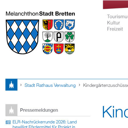
Stadt Rathaus Verwaltung
Kindergärtenzuschüss
Tourismus Ku
Sie
Freizeit
Kin
sind
Pressemeldungen
hier
ELR-Nachrückerrunde 2026: Land
bewilligt Fördermittel für Projekt in