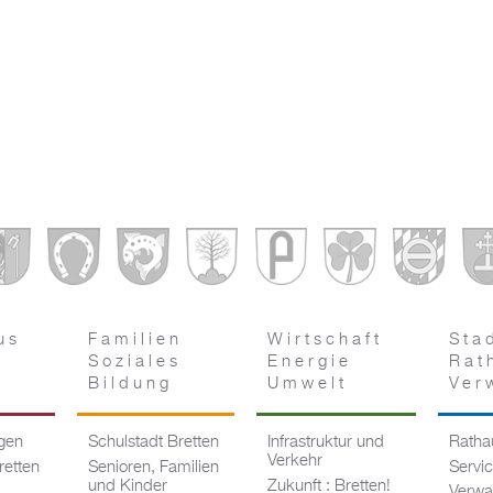
us
Familien
Wirtschaft
Sta
Soziales
Energie
Rat
Bildung
Umwelt
Ver
ngen
Schulstadt Bretten
Infrastruktur und
Rathau
Verkehr
retten
Senioren, Familien
Servi
und Kinder
Zukunft : Bretten!
Verwa