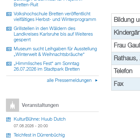
Bretten-Ruit
Volkshochschule Bretten veröffentlicht
Bildung u
vielfältiges Herbst- und Winterprogramm
Grillstellen in den Wäldern des
Kindergär
Landkreises Karlsruhe bis auf Weiteres
gesperrt
Frau Gau
Museum sucht Leihgaben für Ausstellung
„Winterwelt & Weihnachtsbräuche“
Rathaus,
„Himmlisches Fest“ am Sonntag
26.07.2026 im Stadtpark Bretten
Telefon
alle Pressemeldungen
Fax
Veranstaltungen
KulturBühne: Huub Dutch
07.08.2026 - 20:00
Teichfest in Dürrenbüchig