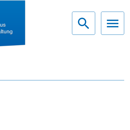
haus
g