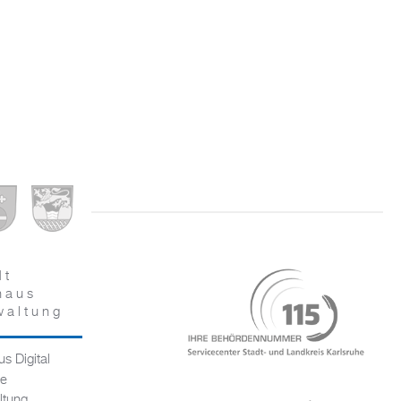
dt
haus
waltung
s Digital
ce
ltung