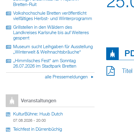
25.
Bretten-Ruit
Volkshochschule Bretten veröffentlicht
vielfältiges Herbst- und Winterprogramm
Grillstellen in den Wäldern des
Landkreises Karlsruhe bis auf Weiteres
gesperrt
Museum sucht Leihgaben für Ausstellung
PD
„Winterwelt & Weihnachtsbräuche“
„Himmlisches Fest“ am Sonntag
26.07.2026 im Stadtpark Bretten
Tite
alle Pressemeldungen
Veranstaltungen
KulturBühne: Huub Dutch
07.08.2026 - 20:00
Teichfest in Dürrenbüchig