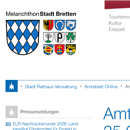
Stadt Rathaus Verwaltung
Amtsblatt Online
Am
Tourismus Ku
Sie
Freizeit
Amt
sind
Pressemeldungen
hier
ELR-Nachrückerrunde 2026: Land
bewilligt Fördermittel für Projekt in