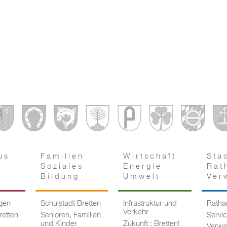
us
Familien
Wirtschaft
Sta
Soziales
Energie
Rat
Bildung
Umwelt
Ver
ngen
Schulstadt Bretten
Infrastruktur und
Rathau
Verkehr
retten
Senioren, Familien
Servi
und Kinder
Zukunft : Bretten!
Verwa