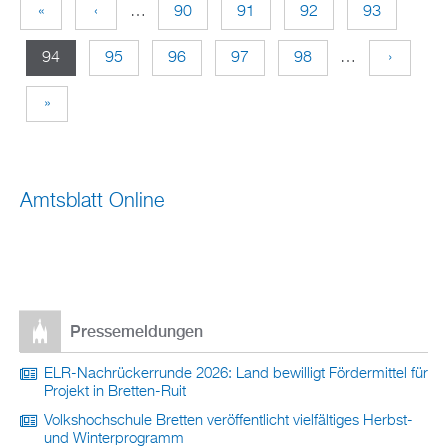
«
‹
…
90
91
92
93
S
94
95
96
97
98
…
›
e
»
i
t
Amtsblatt Online
e
n
Pressemeldungen
ELR-Nachrückerrunde 2026: Land bewilligt Fördermittel für
Projekt in Bretten-Ruit
Volkshochschule Bretten veröffentlicht vielfältiges Herbst-
und Winterprogramm